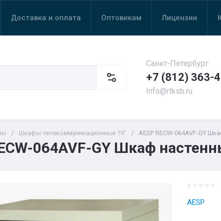
Доставка и оплата
Оптовикам
Лицензии
Санкт-Петербург
+7 (812) 363-
Info@rtksb.ru
фы
/
Шкафы телекоммуникационные 19”
/
AESP RECW-064AVF-GY Шка
ECW-064AVF-GY Шкаф настенн
AESP