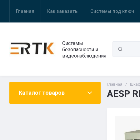
Главная
Как заказать
Системы под ключ
Системы
безопасности и
видеонаблюдения
Главная
/
Шка
AESP R
Каталог товаров