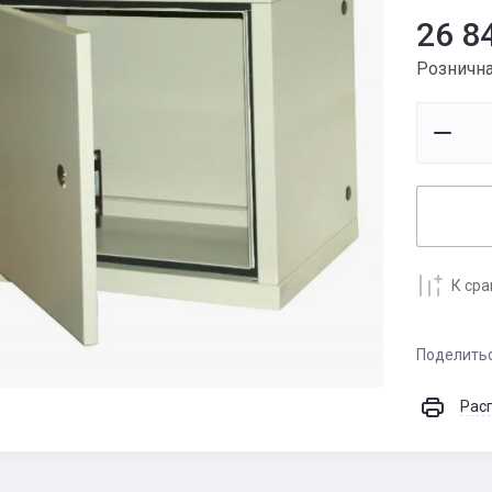
26 8
Рознична
К ср
Поделить
Рас